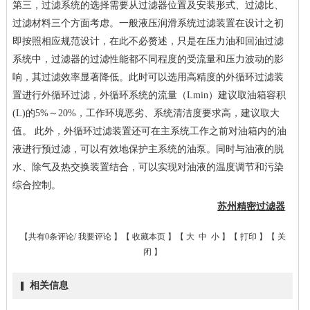
第三，过滤系统的选择需要从过滤器位置及安装形式、过滤比、
过滤材料三个方面考虑。一般液压润滑系统过滤装置在设计之初
即按照相应规范设计，在此不必赘述，只是在压力油和回油过滤
系统中，过滤器的过滤性能都不同程度的受流量和压力波动的影
响，其过滤效率显著降低。此时可以选用高精度的外循环过滤装
置进行外循环过滤，外循环系统的流量（
Lmin
）建议取油箱容积
(L)
的
5%
～
20%
，工作环境恶劣、系统清洁度要求高，建议取大
值。
此外，外循环过滤装置还可在主系统工作之前对油箱内的油
液进行预过滤，可以有效地保护主系统的油泵。同时与油液的脱
水、除气及热交换装置结合，可以实现对油液的温度调节和污染
综合控制。
苏州精密过滤器
【共有0条评论/
我要评论
】【
收藏本页
】【
大
中
小
】【
打印
】【
关
闭
】
相关信息