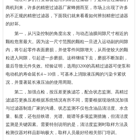
商机到来，许多的精密过滤器厂家蜂拥而至，市场上出现了许多
的不正规的精密过滤器，下面我们就来看看如何辨别精密过滤器
的好坏。
第一，从污染控制的角度出发，与动态油膜间隙尺寸相近的
颗粒危害最大。因为这一尺寸范围的颗粒一旦进入运动副的间隙
内，将引起零件表面磨损，并使零件间隙增大，从而使较大的颗
粒进入间隙，引起进一步磨损。这样继续下去，磨损不断加剧，
最后导致元件失效。经验证明，选用β
3200
的高精过滤器可使泵和
电动机的寿命延长
4
～
10
倍，可基本上消除液压阀的污染卡紧状
况，并显著延长液压油的使用周期。
第二，加强点检，按压差更换滤芯，配合状态监测。高精过
滤滤芯更换压差根据系统情况有所不同，需要根据现场情况加强
与过滤器制造厂家的沟通。状态监测不仅包含油品清洁度、水含
量、黏度，还包括铁谱、光谱、能谱等多项监测措施，但清洁度
监测是关键因素。需要特别说明的是，清洁度监测时取样方法及
检测仪器对样品影响极大，取样人员最好经相关部门培训。