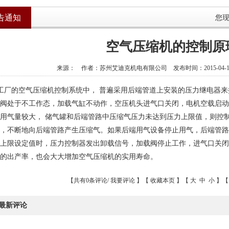
告通知
您
空气压缩机的控制原
来源： 作者：苏州艾迪克机电有限公司 发布时间：2015-04-13 
工厂的空气压缩机控制系统中，
普遍采用后端管道上安装的压力继电器来
阀处于不工作态，加载气缸不动作，空压机头进气口关闭，电机空载启动
用气量较大，
储气罐和后端管路中压缩气压力未达到压力上限值，则控
，不断地向后端管路产生压缩气。如果后端用气设备停止用气，后端管路
上限设定值时，压力控制器发出卸载信号，加载阀停止工作，进气口关闭
的出产率，也会大大增加空气压缩机的实用寿命。
【共有0条评论/
我要评论
】【
收藏本页
】【
大
中
小
】【
最新评论