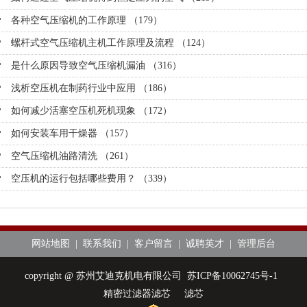
各种空气压缩机的工作原理 （179）
螺杆式空气压缩机主机工作原理及流程 （124）
是什么原因导致空气压缩机漏油 （316）
浅析空压机在制药行业中应用 （186）
如何减少活塞空压机死机现象 （172）
如何安装车用干燥器 （157）
空气压缩机油路清洗 （261）
空压机的运行包括哪些费用？ （339）
网站地图
|
联系我们
|
客户留言
|
诚聘英才
|
管理后台
copyright @ 苏州艾迪克机电有限公司
苏ICP备10062745号-1
精密过滤器滤芯
滤芯